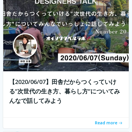
これからの生き方についてみんなで話し、考える場、生き
方トークLab. なんとなく決めた仕事や住む場所、それって
自分が今も本当に求めているものでしょうか。コロナ禍の
中で自分の生き方を考え直している人もいるかと思いま
す。 人は人と出会い、話し、...
続きを読む
【2020/06/07】田舎だからつくっていけ
る”次世代の生き方、暮らし方”についてみ
んなで話してみよう
Read more