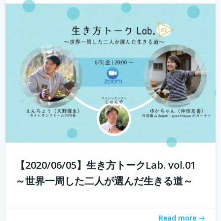
若年人口の減少に直面する地域では学校の統廃合が相次
ぎ、廃校が増加しています。 その中で、丹波市でカフェ・
ベーカリーを営む市島製パン研究所のオーナー 三澤さん
が現在進行中で丹波市青垣町にある旧遠坂小学校を廃校利
活用させ、地域活性させるプロジェ...
続きを読む
【2020/06/05】生き方トークLab. vol.01
～世界一周した二人が選んだ生きる道～
Read more