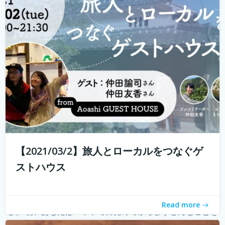
ハウスに実際に行けることが少なくなり、寂しく感じてい
る旅人もたくさんいらっしゃると...
続きを読む
【2021/03/2】旅人とローカルをつなぐゲ
ストハウス
朝の新しい習慣のご提案 「モーニングページで知るわた
Read more
し」 朝、あなたはベッドで目覚めてからまずどんなことを
考えていますか？ 「今日やることってなんだったっけ？」