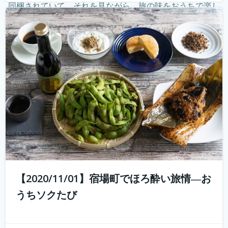
同梱されていて、それを見ながら、旅の味をおうちで楽し
む。そしてオンラインでつないで、旅のナビゲーターから
現地案内。 その11月1日開催...
続きを読む
【2020/11/01】宿場町でほろ酔い旅情―お
うちソクたび
好評につき第2弾開催！ 10年前では予想もつかなかった
youtuberやインスタグラマーという職業が現れ、組織では