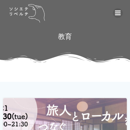
コ
ン
テ
ン
ツ
教育
へ
ス
キ
ッ
プ
ゲストハウス。 ローカルな情報が集まる旅先の入り口であ
り、自分とは異なる価値観の人と気軽に出会える交流の
場。 しかし、コロナウィルスの影響で、交流できるゲスト
ハウスに実際に行けることが少なくなり、寂しく感じてい
る旅人もたくさんいらっしゃると...
続きを読む