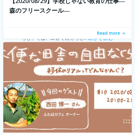
【2020/08/29】学校じゃない教育の仕事―
withコロナ時代に入り、オンライン化が加速化すること
森のフリースクール―
で、不便だと思われていた田舎も、不便に感じなくなって
きました。 でも、田舎に自分が好きな仕事ってあるの？そ
う思う方も多いかもしれません。 「不便な田舎の自由な暮
Read more
らし」では、田舎で自分らし...
続きを読む