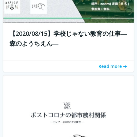
新型コロナウィルスの拡大に収束が見えない中、私たちは
それと共に暮らす「新しい生活様式」を求められていま
【2020/08/15】学校じゃない教育の仕事―
す。 企業ではテレワークが進み、大学の授業もオンライン
森のようちえん―
化。これまでインターネットは場所を選ばないと言われつ
つ、東京首都圏への一極集中が進ん...
続きを読む
Read more