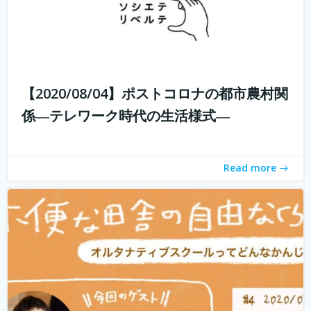
子供たちに、その時々の自分の体調や感情に目を向けなが
ら、周りの人とコミュニケーションをとり、自分で考え、
判断し、そして決断できるようになって欲しい。 好きなこ
【2020/08/04】ポストコロナの都市農村関
とを見つけたら、とことんまで没頭できる時間と環境を与
係―テレワーク時代の生活様式―
えてあげたい。 そして何よりも...
続きを読む
Read more