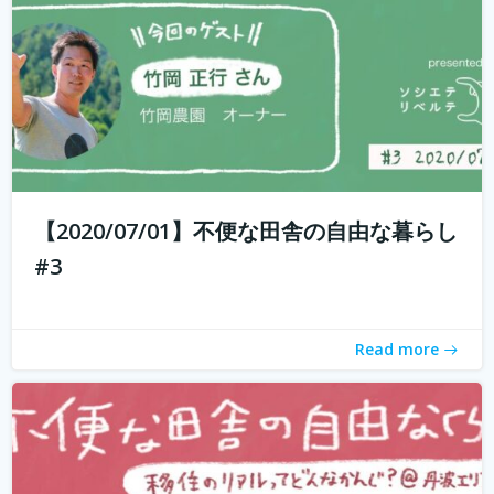
もしかして田舎のことを、遠いしコンビニないし仕事も無
いし、なんて思ってませんか？ 兵庫県丹波地域は「都会に
近い田舎」、住んでみるとあんがい不便を感じない。い
や、むしろ不便を楽しみ、自由に生きている人たちがい
【2020/07/01】不便な田舎の自由な暮らし
る。 「不便な田舎の自由な暮らし」...
続きを読む
#3
Read more