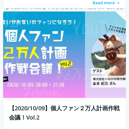
Read more
なく個人の時代になってきたことを薄々感じている方も多
いのではないでしょうか？ 企業はどんどんAIに仕事を奪わ
れ、個人がいかに自...
続きを読む
【2020/10/09】個人ファン２万人計画作戦
会議！Vol.2
10年前では予想もつかなかったyoutuberやインスタグラマ