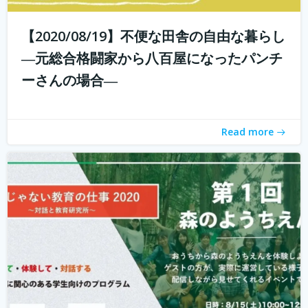
【2020/08/19】不便な田舎の自由な暮らし
こんにちは！ 学校じゃない教育の仕事プロジェクトの米田
と言います。 学校じゃない教育の仕事プロジェクト 今読ん
―元総合格闘家から八百屋になったパンチ
でいただいているあなたは、学校じゃない教育の仕事に興
ーさんの場合―
味がありますか？ 子どもを対象とした仕事をしたいけど、
『学校の先生になりたい？...
続きを読む
Read more