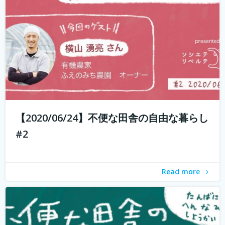
もしかして田舎のことを、遠いしコンビニないし仕事も無
いし、なんて思ってませんか？ 兵庫県丹波地域は「都会に
近い田舎」、住んでみるとあんがい不便を感じない。い
や、むしろ不便を楽しみ、自由に生きている人たちがい
る。 「不便な田舎の自由な暮らし」...
続きを読む
【2020/06/24】不便な田舎の自由な暮らし
#2
Read more