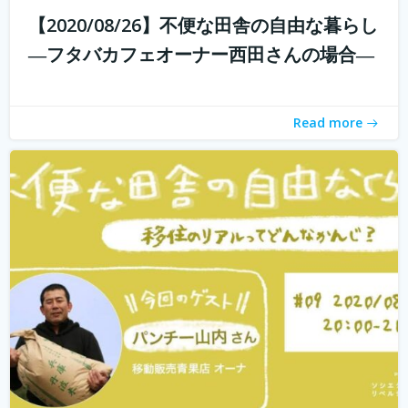
【2020/08/26】不便な田舎の自由な暮らし
withコロナ時代に入り、オンライン化が加速化すること
―フタバカフェオーナー西田さんの場合―
で、不便だと思われていた田舎も、不便に感じなくなって
きました。 でも、田舎に自分が好きな仕事ってあるの？そ
う思う方も多いかもしれません。 「不便な田舎の自由な暮
Read more
らし」では、田舎で自分らし...
続きを読む