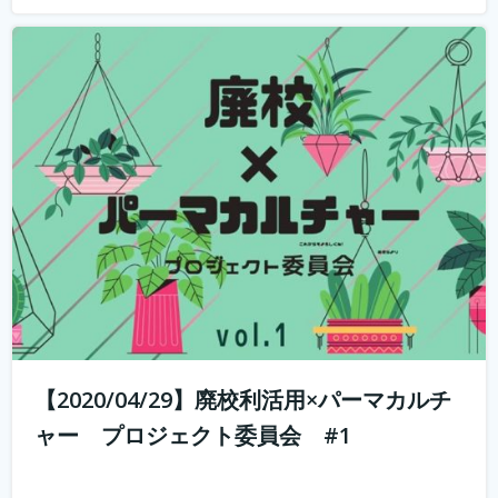
山と田んぼに囲まれた奥丹波で大行列のカフェ・ベーカリ
ーを営む市島製パン研究所のオーナー、三澤さんを講師に
招いて、こんなときだからこそ、コロナに負けない、強固
なビジネスモデルの作り方のヒント教えてもらういます。
何を学べるか？ 市島製パン研究...
続きを読む
【2020/04/29】廃校利活用×パーマカルチ
ャー プロジェクト委員会 #1