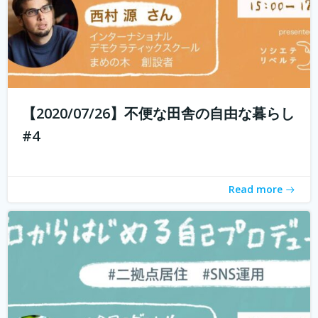
現代社会では「個人の時代」と言われ、SNSを通じて誰で
もコスト0円で自己発信できるようになってきました。 し
かし、何を発信したらいいのかわからない、自分の個性が
【2020/07/26】不便な田舎の自由な暮らし
わからないと感じている方も多いのではないでしょうか？
#4
そこで今回は、自己対話を通...
続きを読む
Read more