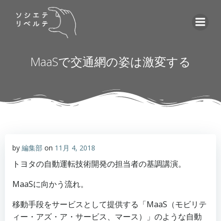
コ
ン
テ
ン
ツ
MaaSで交通網の姿は激変する
へ
ス
キ
ッ
プ
by
編集部
on
11月 4, 2018
トヨタの自動運転技術開発の担当者の基調講演。
MaaSに向かう流れ。
移動手段をサービスとして提供する「MaaS（モビリテ
ィー・アズ・ア・サービス、マース）」のような自動