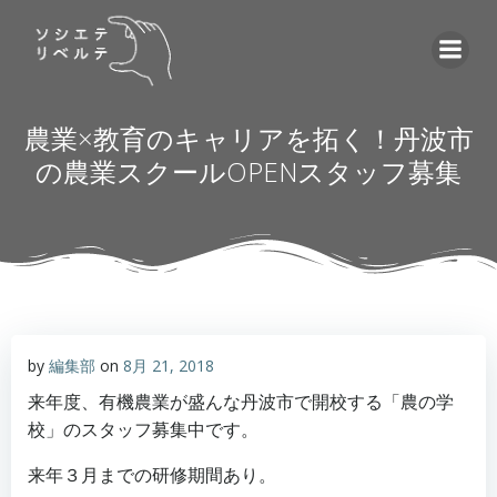
コ
ン
テ
ン
ツ
農業×教育のキャリアを拓く！丹波市
へ
の農業スクールOPENスタッフ募集
ス
キ
ッ
プ
by
編集部
on
8月 21, 2018
来年度、有機農業が盛んな丹波市で開校する「農の学
校」のスタッフ募集中です。
来年３月までの研修期間あり。